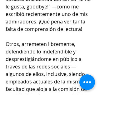
le gusta, goodbye!" —como me 
escribió recientemente uno de mis 
admiradores. ¡Qué pena ver tanta 
falta de comprensión de lectura!
Otros, arremeten libremente, 
defendiendo lo indefendible y 
desprestigiándome en público a 
través de las redes sociales —
algunos de ellos, inclusive, siendo 
empleados actuales de la misma 
facultad que aloja a la comisión de 
revalidación. Creo que uno debiera 
actuar con prudencia antes de 
atacar, desprestigiar, o divulgar 
información inoportuna sin tener 
conocimiento de los hechos, y de las 
leyes anti-difamatorias que se 