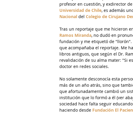
profesor en cuestión, y exdirector de
Universidad de Chile
, es además uno
Nacional
 del 
Colegio de Cirujano Den
Tras un reportaje que me hicieron e
Ramos Miranda
, no dudó en pronunc
fundación y me etiquetó de "llorón".
que acompañaba el reportaje. Me habí
libros antiguos, que según el Dr. Ra
revalidación de su alma mater: "Si es
doctor en redes sociales.
No solamente desconocía esta persona
más de un año atrás, sino que tambié
que afortunadamente cambió un siste
institución que lo formó a él (ver a
sociedad hace falta seguir educando 
haciendo desde 
Fundación El Pacien