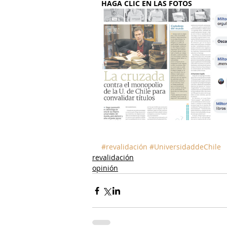
HAGA CLIC EN LAS FOTOS
#revalidación
#UniversidaddeChile
revalidación
opinión